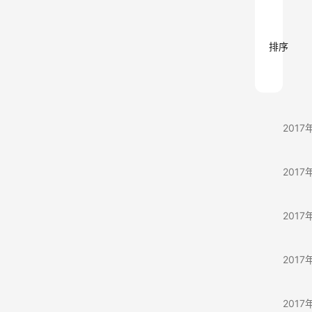
排序
苹果
2017
诺基亚
2017
也许
2017
国内外
2017
人工
2017