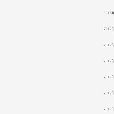
从资讯
2017
看了
2017
大众
2017
科大
2017
便利
2017
从设
2017
被夸
2017