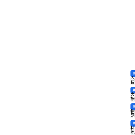
首
页
人
智
文
大
章
据
分
类
物
网
专
科
讯
题