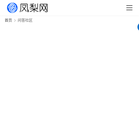
首页
问答社区
全
1
1
首
页
文
章
分
类
专
题