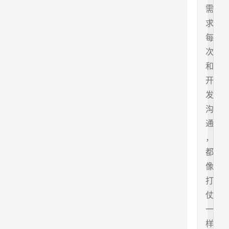
需
求
每
次
和
开
发
沟
通
，
都
像
打
仗
一
样