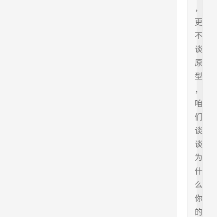
，
更
不
谈
原
型
，
咱
们
谈
谈
为
什
么
你
的