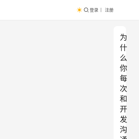
登录
注册
为
什
么
你
每
次
和
开
发
沟