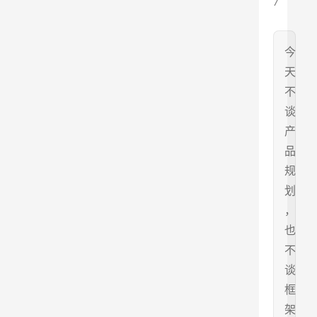
7
今
天
不
谈
产
品
规
划
，
也
不
谈
框
架