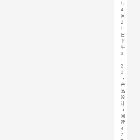
年
4
月
2
1
日
下
午
3
:
2
0
•
产
品
设
计
•
阅
读
4
7