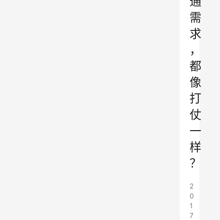
通
需
求
，
都
像
打
仗
一
样
？
2
0
1
7