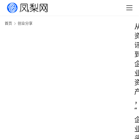
首页
创业分享
“