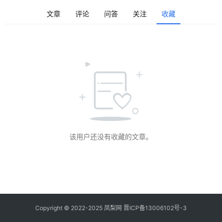
登录
注册
问
文章
评论
问答
关注
收藏
答
社
区
快
讯
更
多
该用户还没有收藏的文章。
页
面
Copyright © 2022-2025 凤梨网
晋ICP备13006102号-3