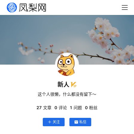
首
页
文
章
分
新人
类
这个人很懒，什么都没有留下～
专
27
文章
0
评论
1
问题
0
粉丝
题
列
关注
私信
表