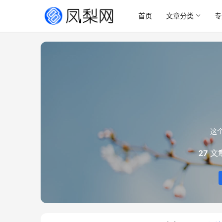
首页
文章分类
专
这
27
文