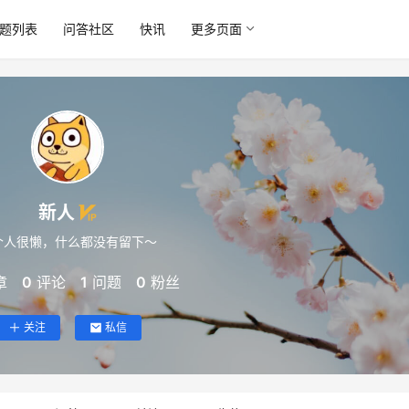
题列表
问答社区
快讯
更多页面
新人
个人很懒，什么都没有留下～
章
0
评论
1
问题
0
粉丝
关注
私信