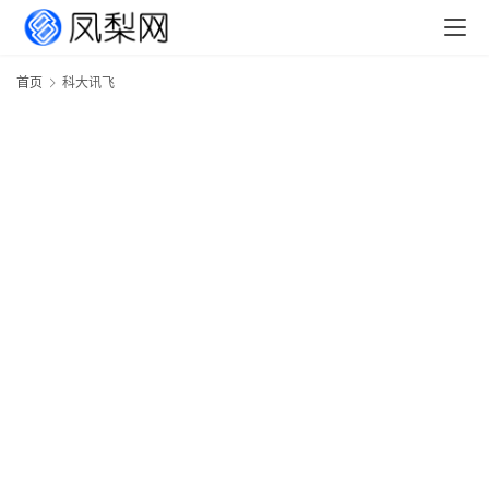
首页
科大讯飞
首
页
文
章
分
类
专
题
列
表