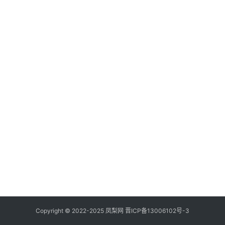
登录
注册
问
答
社
区
快
讯
更
多
页
面
Copyright © 2022-2025 凤梨网
晋ICP备13006102号-3