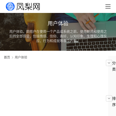
用户体验
用户体验，即用户在使用一个产品或系统之前、使用期间和使用之
后的全部感受，包括情感、信仰、喜好、认知印象、生理和心理反
应、行为和成就等各个方面。
首页
用户体验
分
类
首
页
文
排
章
序
分
类