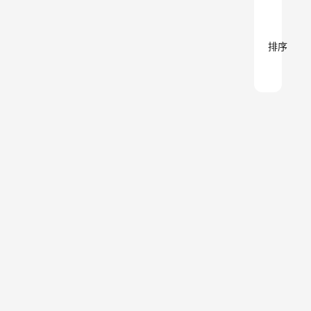
排序
尼尔
创
业
森：
分
享
中国
随着
的白
茅
台、
酒市
2017
五粮
场从
年4
液的
渠道
月18
降
人工
日
创
驱动
价，
业
智能
转型
分
未来
277
享
创业