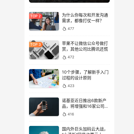
为什么你每次和开发沟通
需求，都像打仗一样？
477
苹果不让微信公众号做打
赏，其他公司比腾讯还慌
472
10个步骤，了解新手入门
过程的设计原则
423
诺基亚近日推出6款新产
品，将增强和16家公司合
作，VR领域发力明显
416
国内外巨头加码云大战，