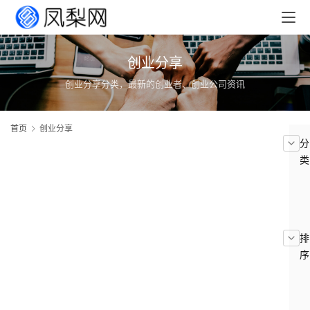
创业分享
创业分享分类，最新的创业者、创业公司资讯
首页
创业分享
分
类
首
页
排
文
序
章
分
类